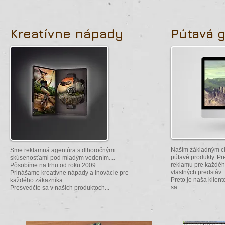
Kreatívne nápady
Pútavá g
Našim základným ci
Sme reklamná agentúra s dlhoročnými
pútavé produkty. Pr
skúsenosťami pod mladým vedením....
reklamu pre každého
Pôsobíme na trhu od roku 2009...
vlastných predstáv..
Prinášame kreatívne nápady a inovácie pre
Preto je naša klien
každého zákazníka....
sa...
Presvedčte sa v našich produktoch...